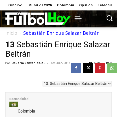
Principal
Mundial 2026
Colombia
Opinión
Selección
Inicio
Sebastián Enrique Salazar Beltrán
13
Sebastián Enrique Salazar
Beltrán
Por
Usuario Contenido 2
-
25 octubre, 2017
1159
0
Nacionalidad
Colombia