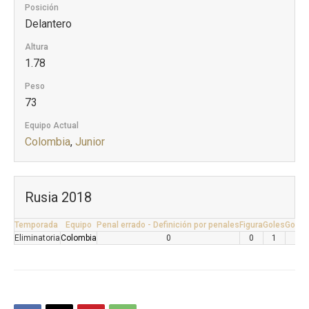
Posición
Delantero
Altura
1.78
Peso
73
Equipo Actual
Colombia
,
Junior
Rusia 2018
Temporada
Equipo
Penal errado - Definición por penales
Figura
Goles
Gol - 
Eliminatoria
Colombia
0
0
1
0