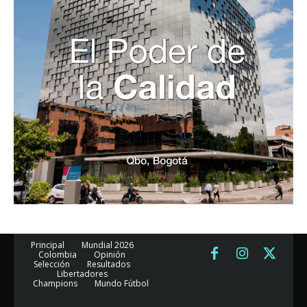
Principal
Mundial 2026
Colombia
Opinión
Selección
Resultados
Libertadores
Champions
Mundo Fútbol