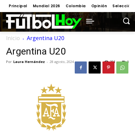
Principal
Mundial 2026
Colombia
Opinión
Selección
Inicio
Argentina U20
Argentina U20
Por
Laura Hernández
-
28 agosto, 2024
301
0