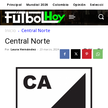
Principal
Mundial 2026
Colombia
Opinión
Selección
Inicio
Central Norte
Central Norte
Por
Laura Hernández
-
23 marzo, 2024
411
0