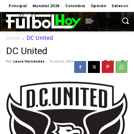
Principal
Mundial 2026
Colombia
Opinión
Selección
Inicio
DC United
DC United
Por
Laura Hernández
-
16 marzo, 2024
291
0