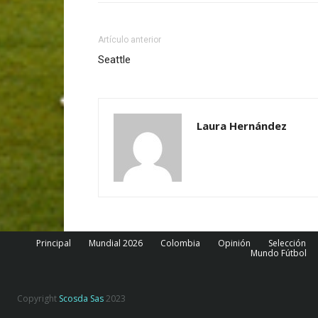
Artículo anterior
Seattle
Laura Hernández
Principal
Mundial 2026
Colombia
Opinión
Selección
Mundo Fútbol
Copyright
Scosda Sas
2023