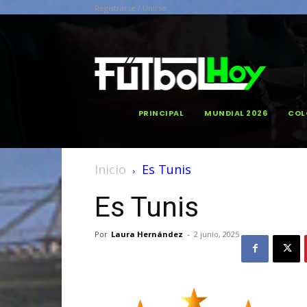
Registrarse / Unirse
PRINCIPAL
MUNDIAL 2026
COL
Inicio
Es Tunis
Es Tunis
Por
Laura Hernández
-
2 junio, 2025