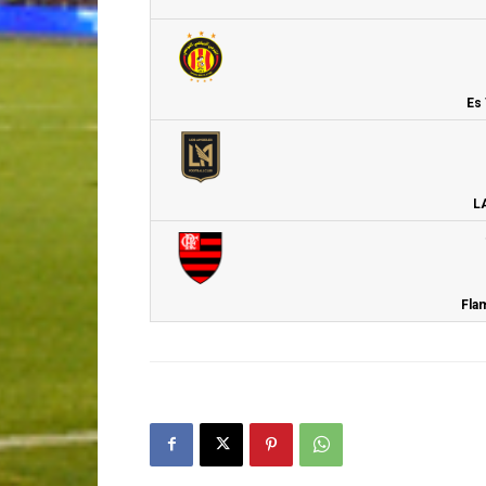
Es
L
Fla