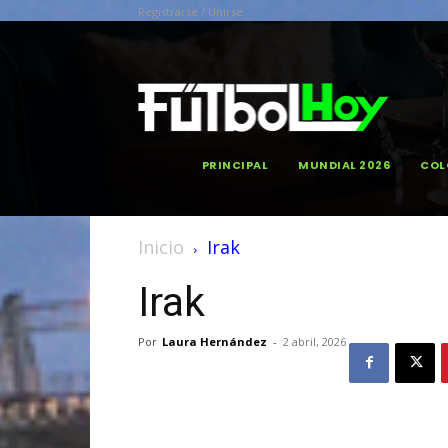
Registrarse / Unirse
PRINCIPAL
MUNDIAL 2026
COL
Inicio
Irak
Irak
Por
Laura Hernández
-
2 abril, 2026