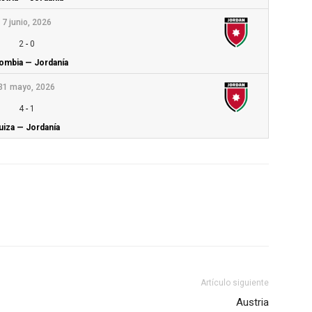
7 junio, 2026
2
-
0
ombia — Jordanía
31 mayo, 2026
4
-
1
uiza — Jordanía
Artículo siguiente
Austria