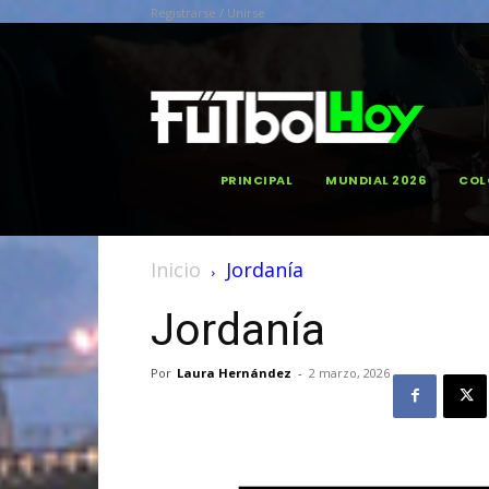
Registrarse / Unirse
PRINCIPAL
MUNDIAL 2026
COL
Inicio
Jordanía
Jordanía
Por
Laura Hernández
-
2 marzo, 2026