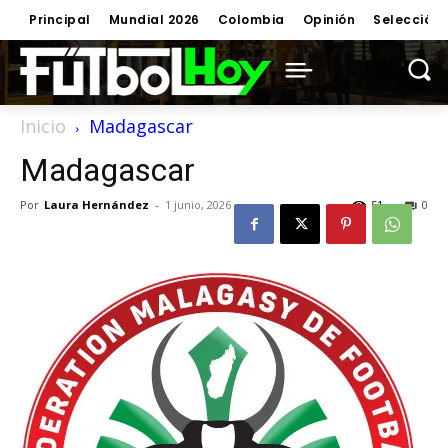
Principal
Mundial 2026
Colombia
Opinión
Selección
Inicio
Madagascar
Madagascar
Por
Laura Hernández
-
1 junio, 2026
51
0