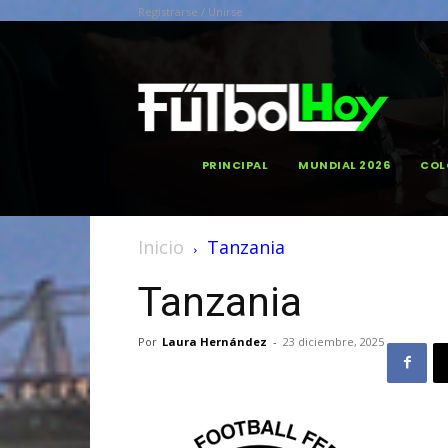
Registrarse / Unirse
PRINCIPAL
MUNDIAL 2026
COL
Inicio
Tanzania
Tanzania
Por
Laura Hernández
-
23 diciembre, 2025