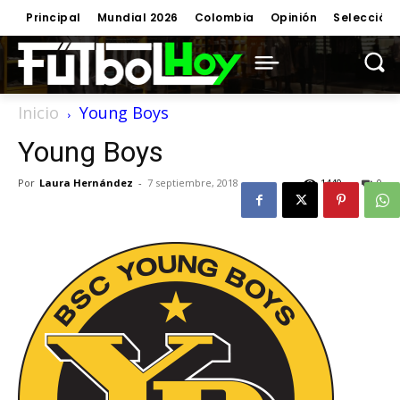
Principal
Mundial 2026
Colombia
Opinión
Selección
Inicio
Young Boys
Young Boys
Por
Laura Hernández
-
7 septiembre, 2018
1440
0