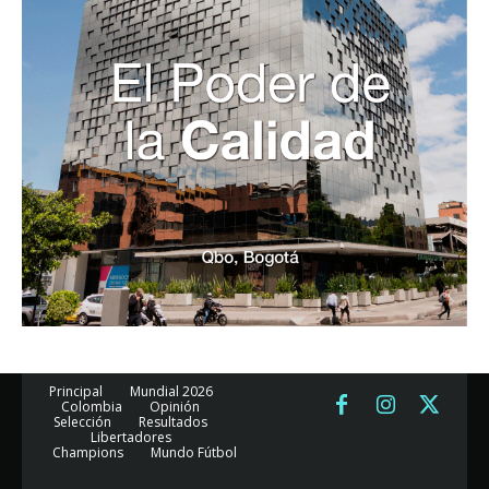
Principal
Mundial 2026
Colombia
Opinión
Selección
Resultados
Libertadores
Champions
Mundo Fútbol