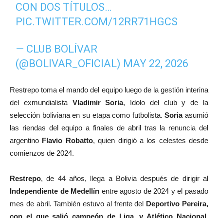
CON DOS TÍTULOS…
PIC.TWITTER.COM/12RR71HGCS
— CLUB BOLÍVAR
(@BOLIVAR_OFICIAL)
MAY 22, 2026
Restrepo toma el mando del equipo luego de la gestión interina
del exmundialista
Vladimir Soria
, ídolo del club y de la
selección boliviana en su etapa como futbolista.
Soria
asumió
las riendas del equipo a finales de abril tras la renuncia del
argentino
Flavio Robatto
, quien dirigió a los celestes desde
comienzos de 2024.
Restrepo
, de 44 años, llega a Bolivia después de dirigir al
Independiente de Medellín
entre agosto de 2024 y el pasado
mes de abril. También estuvo al frente del
Deportivo Pereira,
con el que salió campeón de Liga, y Atlético Nacional
,