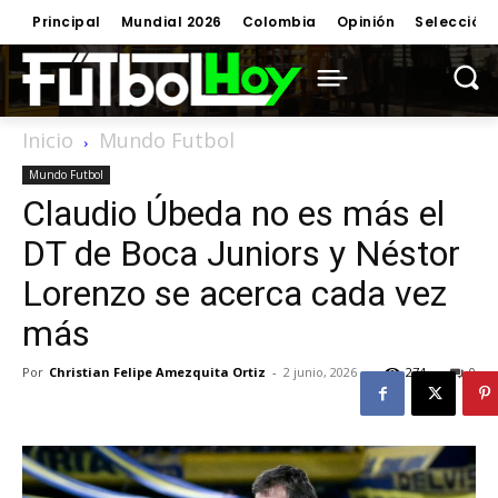
Principal
Mundial 2026
Colombia
Opinión
Selección
Inicio
Mundo Futbol
Mundo Futbol
Claudio Úbeda no es más el
DT de Boca Juniors y Néstor
Lorenzo se acerca cada vez
más
Por
Christian Felipe Amezquita Ortiz
-
2 junio, 2026
274
0