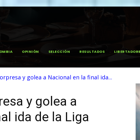
OMBIA
OPINIÓN
SELECCIÓN
RESULTADOS
LIBERTADOR
orpresa y golea a Nacional en la final ida...
resa y golea a
al ida de la Liga