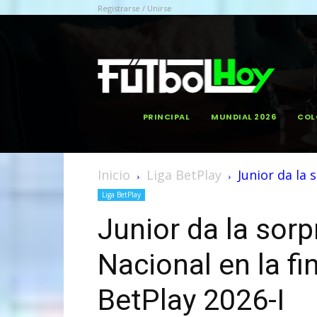
Registrarse / Unirse
PRINCIPAL
MUNDIAL 2026
COL
Inicio
Liga BetPlay
Junior da la s
Liga BetPlay
Junior da la sorp
Nacional en la fin
BetPlay 2026-I