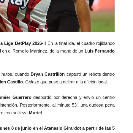
la Liga BetPlay 2026-I!
En la final ida, el cuadro rojiblanco
l
en el Romelio Martínez, de la mano de un
Luis Fernando
minutos, cuando
Bryan Castrillón
capturó un rebote dentro
len Castillo
. Golazo que puso a delirar a la afición local.
omier Guerrero
desbordó por derecha y envió un centro
 intención. Posteriormente, al minuto 53′, una dudosa pena
izó con sutileza
Muriel
.
unes 8 de junio en el Atanasio Girardot a partir de las 5