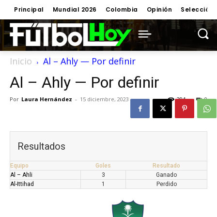
Principal
Mundial 2026
Colombia
Opinión
Selección
Inicio
Al – Ahly — Por definir
Al – Ahly — Por definir
Por
Laura Hernández
-
15 diciembre, 2023
294
0
Resultados
Equipo
Goles
Resultado
Al – Ahli
3
Ganado
Al-Ittihad
1
Perdido