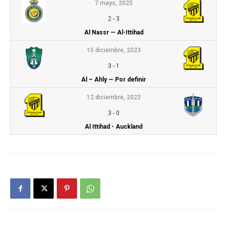
7 mayo, 2025
2
-
3
Al Nassr — Al-Ittihad
15 diciembre, 2023
3
-
1
Al – Ahly — Por definir
12 diciembre, 2023
3
-
0
Al Ittihad - Auckland