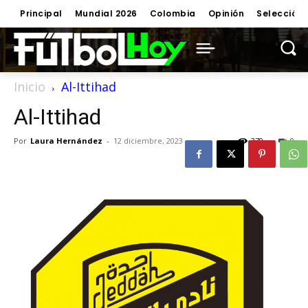
Principal
Mundial 2026
Colombia
Opinión
Selección
Inicio
Al-Ittihad
Al-Ittihad
Por
Laura Hernández
-
12 diciembre, 2023
379
0