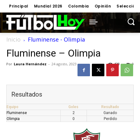
Principal
Mundial 2026
Colombia
Opinión
Selección
Inicio
Fluminense - Olimpia
Fluminense – Olimpia
Por
Laura Hernández
-
24 agosto, 2023
428
0
Resultados
Equipo
Goles
Resultado
Fluminense
2
Ganado
Olimpia
0
Perdido