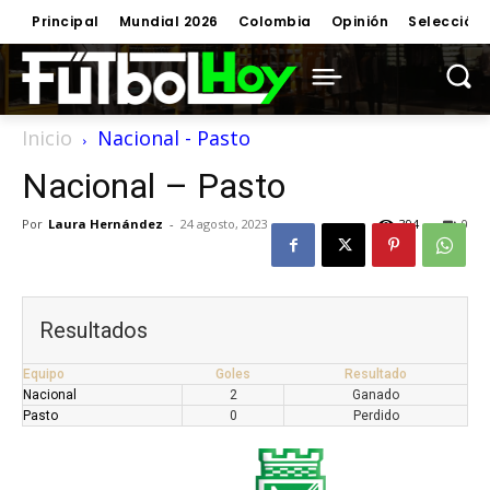
Principal
Mundial 2026
Colombia
Opinión
Selección
Inicio
Nacional - Pasto
Nacional – Pasto
Por
Laura Hernández
-
24 agosto, 2023
394
0
Resultados
Equipo
Goles
Resultado
Nacional
2
Ganado
Pasto
0
Perdido