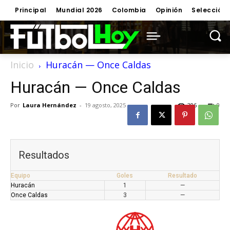
Principal
Mundial 2026
Colombia
Opinión
Selección
Inicio
Huracán — Once Caldas
Huracán — Once Caldas
Por
Laura Hernández
-
19 agosto, 2025
306
0
Resultados
Equipo
Goles
Resultado
Huracán
1
—
Once Caldas
3
—