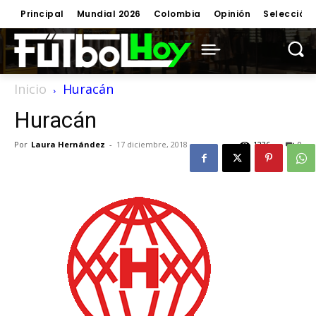
Principal
Mundial 2026
Colombia
Opinión
Selección
Inicio
Huracán
Huracán
Por
Laura Hernández
-
17 diciembre, 2018
1236
0