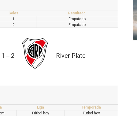
Goles
Resultado
1
Empatado
2
Empatado
1
2
River Plate
—
a
Liga
Temporada
 pm
Fútbol hoy
Fútbol hoy