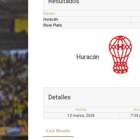
Resultados
Equipo
Huracán
River Plate
Huracán
Detalles
Fecha
Hor
12 marzo, 2026
7:30
Live Results