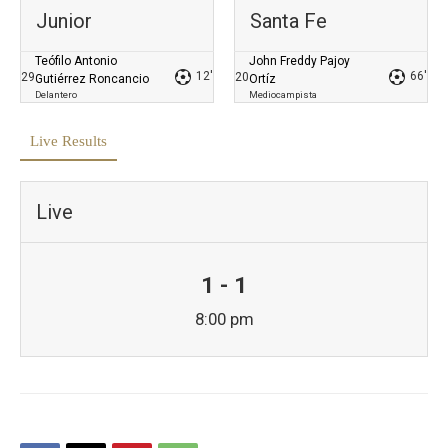
Junior
Santa Fe
Teófilo Antonio
John Freddy Pajoy
12'
66'
29
20
Gutiérrez Roncancio
Ortíz
Delantero
Mediocampista
Live Results
Live
1 - 1
8:00 pm