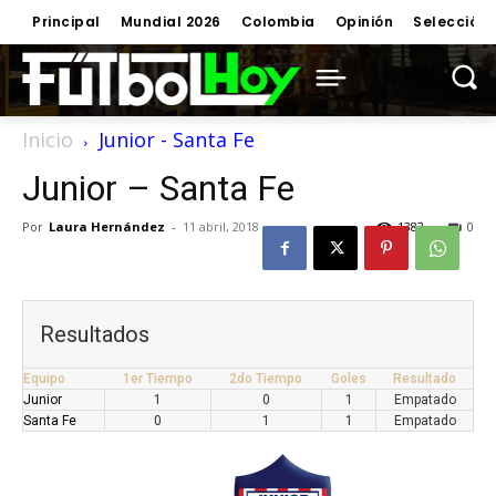
Principal
Mundial 2026
Colombia
Opinión
Selección
Inicio
Junior - Santa Fe
Junior – Santa Fe
Por
Laura Hernández
-
11 abril, 2018
1383
0
Resultados
Equipo
1er Tiempo
2do Tiempo
Goles
Resultado
Junior
1
0
1
Empatado
Santa Fe
0
1
1
Empatado