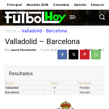
Principal
Mundial 2026
Colombia
Opinión
Selección
Inicio
Valladolid - Barcelona
Valladolid – Barcelona
Por
Laura Hernández
-
11 julio, 2020
504
0
Resultados
Equipo
Goles
Resultado
Valladolid
0
Perdido
Barcelona
1
Ganado