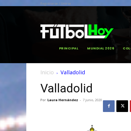
Registrarse / Unirse
PRINCIPAL
MUNDIAL 2026
COL
Inicio
Valladolid
Valladolid
Por
Laura Hernández
-
7 junio, 2020