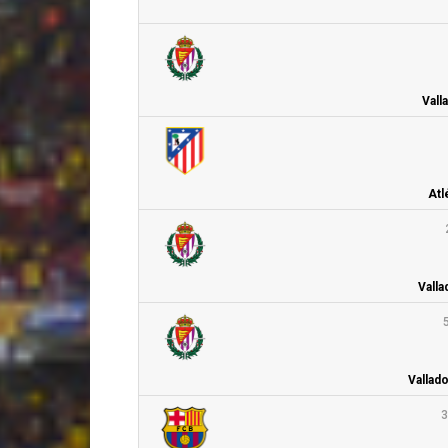
Vall
Atl
Valla
Vallad
3