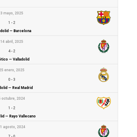
3 mayo, 2025
1
-
2
adolid — Barcelona
14 abril, 2025
4
-
2
ético — Valladolid
25 enero, 2025
0
-
3
dolid — Real Madrid
5 octubre, 2024
1
-
2
olid — Rayo Vallecano
1 agosto, 2024
7
-
0