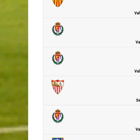
Val
Va
Val
Se
Va