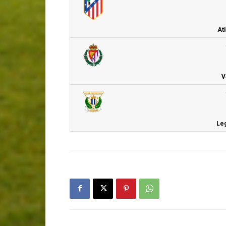
Atl
V
Leg