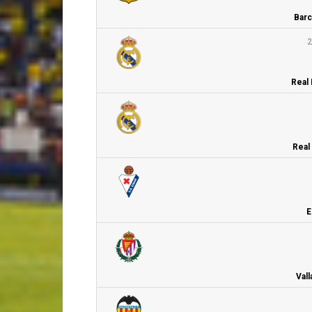
Barc
2
Real 
Real 
E
Vall