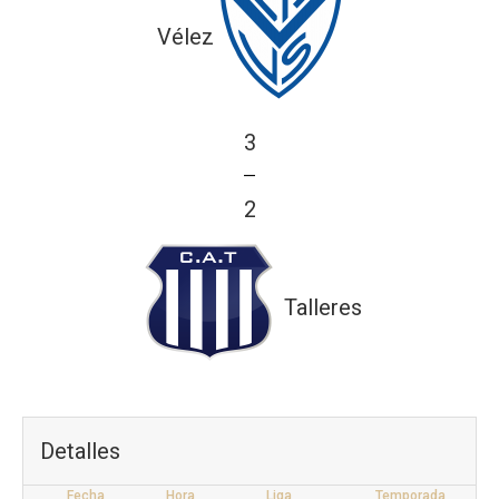
Vélez
3
—
2
Talleres
Detalles
Fecha
Hora
Liga
Temporada