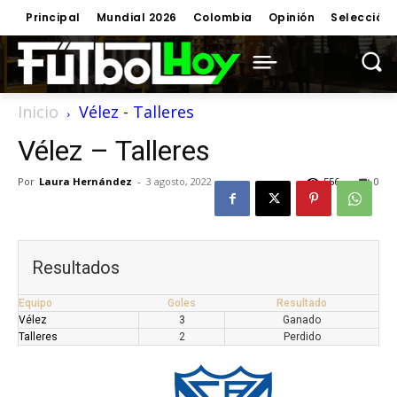
Principal
Mundial 2026
Colombia
Opinión
Selección
Inicio
Vélez - Talleres
Vélez – Talleres
Por
Laura Hernández
-
3 agosto, 2022
556
0
Resultados
Equipo
Goles
Resultado
Vélez
3
Ganado
Talleres
2
Perdido