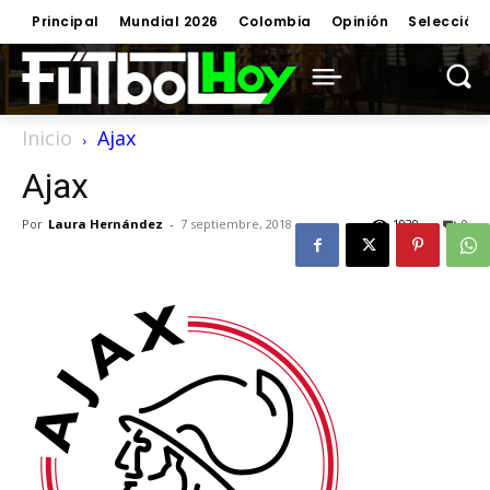
Principal
Mundial 2026
Colombia
Opinión
Selección
Inicio
Ajax
Ajax
Por
Laura Hernández
-
7 septiembre, 2018
1939
0