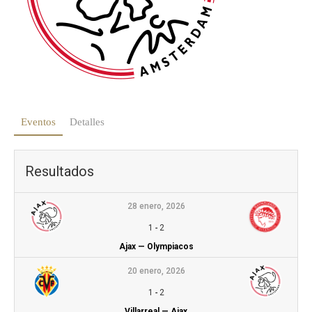
Eventos
Detalles
Resultados
28 enero, 2026
1
-
2
Ajax — Olympiacos
20 enero, 2026
1
-
2
Villarreal — Ajax