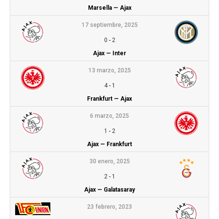
Marsella — Ajax
17 septiembre, 2025
0
-
2
Ajax — Inter
13 marzo, 2025
4
-
1
Frankfurt — Ajax
6 marzo, 2025
1
-
2
Ajax — Frankfurt
30 enero, 2025
2
-
1
Ajax — Galatasaray
23 febrero, 2023