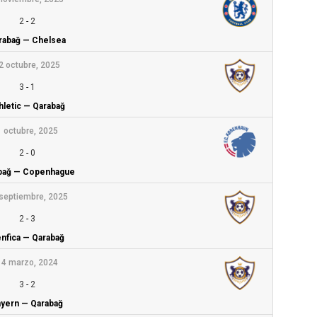
2
-
2
rabağ — Chelsea
2 octubre, 2025
3
-
1
hletic — Qarabağ
1 octubre, 2025
2
-
0
bağ — Copenhague
septiembre, 2025
2
-
3
nfica — Qarabağ
14 marzo, 2024
3
-
2
yern — Qarabağ