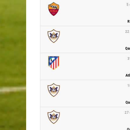
5 
R
22
Qa
3
At
1
Qa
27 
Q