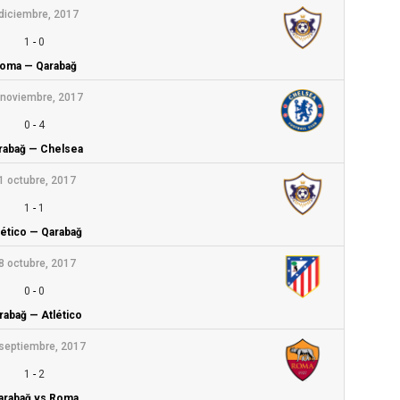
diciembre, 2017
1
-
0
oma — Qarabağ
 noviembre, 2017
0
-
4
rabağ — Chelsea
1 octubre, 2017
1
-
1
lético — Qarabağ
8 octubre, 2017
0
-
0
rabağ — Atlético
septiembre, 2017
1
-
2
arabağ vs Roma