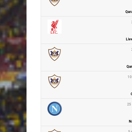
Qar
Liv
Qar
10
25
N
5 