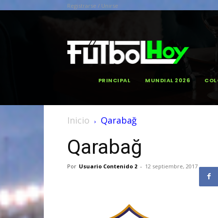
Registrarse / Unirse
PRINCIPAL
MUNDIAL 2026
COL
Inicio
Qarabağ
Qarabağ
Por
Usuario Contenido 2
-
12 septiembre, 2017