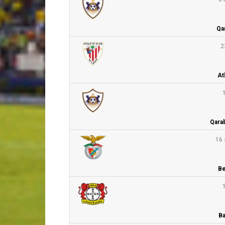
Qa
2
At
Qara
16 
Be
Ba