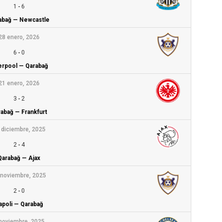
1
-
6
abağ — Newcastle
28 enero, 2026
6
-
0
erpool — Qarabağ
21 enero, 2026
3
-
2
abağ — Frankfurt
 diciembre, 2025
2
-
4
Qarabağ — Ajax
 noviembre, 2025
2
-
0
apoli — Qarabağ
noviembre, 2025